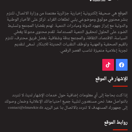
الموقع هي صحيفة إلكترونية إخبارية جزائرية معتمدة من وزارة الاتصال، تلتزم
بنشر محتوى موثوق وموضوعي يلبي تطلعات القراء. تركز على الأخبار الوطنية
والدولية مع إبراز جهود الدولة ومبادرات التنمية. تهتم بقضايا المجتمع وتسليط
الضوء على الحلول لتحقيق التنمية المستدامة. تقدم محتوى متنوعًا يغطي
السياسة، الاقتصاد، الثقافة، والمجتمع بدقة وشفافية. بفضل فريق محترف، تلتزم
بالقيم الصحفية والمهنية وتوظف التقنيات الحديثة للابتكار. تسعى لتقديم
تجربة إعلامية متميزة تناسب العصر الرقمي.
فيسبوك
‫TikTok
للإشهار في الموقع
إذا كنت بحاجة إلى أي معلومات إضافية حول خدمات الإشهار لدينا، لا تتردد
بالتواصل معنا. نحن مستعدون لتلبية جميع احتياجاتك الإعلانية وضمان وصولك
إلى جمهورك المستهدف لا تتردد بالاتصال بنا عبر البريد
contact@elmawkie.dz
روابط الموقع