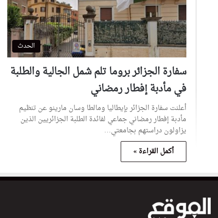
الحدث
سفارة الجزائر بروما تلم شمل الجالية والطلبة
في مأدبة إفطار رمضاني
أعلنت سفارة الجزائر بإيطاليا ومالطا وسان مارينو عن تنظيم
مأدبة إفطار رمضاني جماعي لفائدة الطلبة الجزائريين الذين
يزاولون دراستهم بجامعتي…
أكمل القراءة »