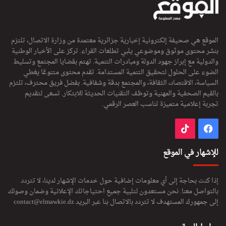
الموقع هي صحيفة إلكترونية إخبارية جزائرية معتمدة من وزارة الاتصال، تلتزم
بنشر محتوى موثوق وموضوعي يلبي تطلعات القراء. تركز على الأخبار الوطنية
والدولية مع إبراز جهود الدولة ومبادرات التنمية. تهتم بقضايا المجتمع وتسليط
الضوء على الحلول لتحقيق التنمية المستدامة. تقدم محتوى متنوعًا يغطي
السياسة، الاقتصاد، الثقافة، والمجتمع بدقة وشفافية. بفضل فريق محترف، تلتزم
بالقيم الصحفية والمهنية وتوظف التقنيات الحديثة للابتكار. تسعى لتقديم
تجربة إعلامية متميزة تناسب العصر الرقمي.
فيسبوك
‫TikTok
للإشهار في الموقع
إذا كنت بحاجة إلى أي معلومات إضافية حول خدمات الإشهار لدينا، لا تتردد
بالتواصل معنا. نحن مستعدون لتلبية جميع احتياجاتك الإعلانية وضمان وصولك
إلى جمهورك المستهدف لا تتردد بالاتصال بنا عبر البريد
contact@elmawkie.dz