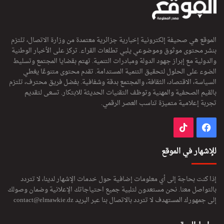
الموقع هي صحيفة إلكترونية إخبارية جزائرية معتمدة من وزارة الاتصال، تلتزم
بنشر محتوى موثوق وموضوعي يلبي تطلعات القراء. تركز على الأخبار الوطنية
والدولية مع إبراز جهود الدولة ومبادرات التنمية. تهتم بقضايا المجتمع وتسليط
الضوء على الحلول لتحقيق التنمية المستدامة. تقدم محتوى متنوعًا يغطي
السياسة، الاقتصاد، الثقافة، والمجتمع بدقة وشفافية. بفضل فريق محترف، تلتزم
بالقيم الصحفية والمهنية وتوظف التقنيات الحديثة للابتكار. تسعى لتقديم
تجربة إعلامية متميزة تناسب العصر الرقمي.
فيسبوك
‫TikTok
للإشهار في الموقع
إذا كنت بحاجة إلى أي معلومات إضافية حول خدمات الإشهار لدينا، لا تتردد
بالتواصل معنا. نحن مستعدون لتلبية جميع احتياجاتك الإعلانية وضمان وصولك
إلى جمهورك المستهدف لا تتردد بالاتصال بنا عبر البريد
contact@elmawkie.dz