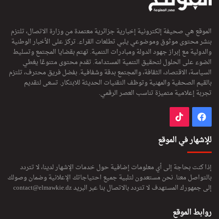
الموقع هي صحيفة إلكترونية إخبارية جزائرية معتمدة من وزارة الاتصال، تلتزم
بنشر محتوى موثوق وموضوعي يلبي تطلعات القراء. تركز على الأخبار الوطنية
والدولية مع إبراز جهود الدولة ومبادرات التنمية. تهتم بقضايا المجتمع وتسليط
الضوء على الحلول لتحقيق التنمية المستدامة. تقدم محتوى متنوعًا يغطي
السياسة، الاقتصاد، الثقافة، والمجتمع بدقة وشفافية. بفضل فريق محترف، تلتزم
بالقيم الصحفية والمهنية وتوظف التقنيات الحديثة للابتكار. تسعى لتقديم
تجربة إعلامية متميزة تناسب العصر الرقمي.
فيسبوك
‫TikTok
للإشهار في الموقع
إذا كنت بحاجة إلى أي معلومات إضافية حول خدمات الإشهار لدينا، لا تتردد
بالتواصل معنا. نحن مستعدون لتلبية جميع احتياجاتك الإعلانية وضمان وصولك
إلى جمهورك المستهدف لا تتردد بالاتصال بنا عبر البريد
contact@elmawkie.dz
روابط الموقع