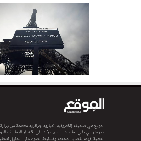
الموقع هي صحيفة إلكترونية إخبارية جزائرية معتمدة من وزارة
وموضوعي يلبي تطلعات القراء. تركز على الأخبار الوطنية والدولي
التنمية. تهتم بقضايا المجتمع وتسليط الضوء على الحلول لتحقي