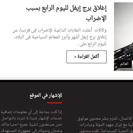
إغلاق برج إيفل لليوم الرابع بسبب
الإضراب
وكالات أعلنت النقابات الداعية للإضراب فى فرنسا، عن
إغلاق برج إيفل أشهر وأبرز المعالم السياحية فى البلاد،
لليوم الرابع على…
أكمل القراءة »
العالم
للإشهار في الموقع
إذا كنت بحاجة إلى أي معلومات إضافية
خدمات الإشهار لدينا، لا تتردد بالتواصل م
 الاتصال، تلتزم بنشر محتوى موثوق
نحن مستعدون لتلبية جميع احتياجاتك ال
ة مع إبراز جهود الدولة ومبادرات
وضمان وصولك إلى جمهورك المستهدف لا
ق التنمية المستدامة. تقدم محتوى