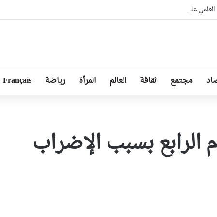
لعلمي على “لائحة البيع”..شهادات عليا لمن يملك المال فقط
اد
مجتمع
ثقافة
العالم
المرأة
رياضة
Français
م الرابع بسبب الإضراب