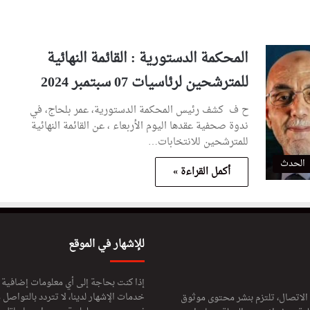
المحكمة الدستورية : القائمة النهائية
للمترشحين لرئاسيات 07 سبتمبر 2024
ح ف كشف رئيس المحكمة الدستورية، عمر بلحاج، في
ندوة صحفية عقدها اليوم الأربعاء ، عن القائمة النهائية
للمترشحين للانتخابات…
الحدث
أكمل القراءة »
للإشهار في الموقع
إذا كنت بحاجة إلى أي معلومات إضافية
خدمات الإشهار لدينا، لا تتردد بالتواصل م
 الاتصال، تلتزم بنشر محتوى موثوق