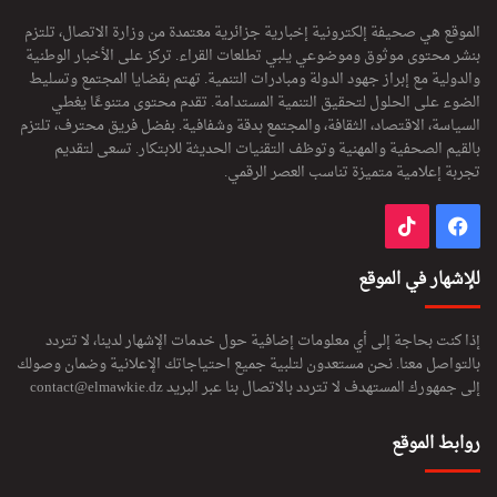
الموقع هي صحيفة إلكترونية إخبارية جزائرية معتمدة من وزارة الاتصال، تلتزم
بنشر محتوى موثوق وموضوعي يلبي تطلعات القراء. تركز على الأخبار الوطنية
والدولية مع إبراز جهود الدولة ومبادرات التنمية. تهتم بقضايا المجتمع وتسليط
الضوء على الحلول لتحقيق التنمية المستدامة. تقدم محتوى متنوعًا يغطي
السياسة، الاقتصاد، الثقافة، والمجتمع بدقة وشفافية. بفضل فريق محترف، تلتزم
بالقيم الصحفية والمهنية وتوظف التقنيات الحديثة للابتكار. تسعى لتقديم
تجربة إعلامية متميزة تناسب العصر الرقمي.
فيسبوك
‫TikTok
للإشهار في الموقع
إذا كنت بحاجة إلى أي معلومات إضافية حول خدمات الإشهار لدينا، لا تتردد
بالتواصل معنا. نحن مستعدون لتلبية جميع احتياجاتك الإعلانية وضمان وصولك
إلى جمهورك المستهدف لا تتردد بالاتصال بنا عبر البريد
contact@elmawkie.dz
روابط الموقع