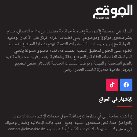
الموقع هي صحيفة إلكترونية إخبارية جزائرية معتمدة من وزارة الاتصال، تلتزم
بنشر محتوى موثوق وموضوعي يلبي تطلعات القراء. تركز على الأخبار الوطنية
والدولية مع إبراز جهود الدولة ومبادرات التنمية. تهتم بقضايا المجتمع وتسليط
الضوء على الحلول لتحقيق التنمية المستدامة. تقدم محتوى متنوعًا يغطي
السياسة، الاقتصاد، الثقافة، والمجتمع بدقة وشفافية. بفضل فريق محترف، تلتزم
بالقيم الصحفية والمهنية وتوظف التقنيات الحديثة للابتكار. تسعى لتقديم
تجربة إعلامية متميزة تناسب العصر الرقمي.
فيسبوك
‫TikTok
للإشهار في الموقع
إذا كنت بحاجة إلى أي معلومات إضافية حول خدمات الإشهار لدينا، لا تتردد
بالتواصل معنا. نحن مستعدون لتلبية جميع احتياجاتك الإعلانية وضمان وصولك
إلى جمهورك المستهدف لا تتردد بالاتصال بنا عبر البريد
contact@elmawkie.dz