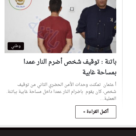
وطني
باتنة : توقيف شخص أضرم النار عمدا
بمساحة غابية
أ عثمان تمكنت وحدات الأمن الحضري الثاني من توقيف
شخص، كان يقوم باضرام النار عمدا داخل مساحة غابية بباتنة.
العملية…
أكمل القراءة »