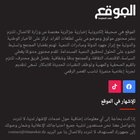
الموقع هي صحيفة إلكترونية إخبارية جزائرية معتمدة من وزارة الاتصال، تلتزم
بنشر محتوى موثوق وموضوعي يلبي تطلعات القراء. تركز على الأخبار الوطنية
والدولية مع إبراز جهود الدولة ومبادرات التنمية. تهتم بقضايا المجتمع وتسليط
الضوء على الحلول لتحقيق التنمية المستدامة. تقدم محتوى متنوعًا يغطي
السياسة، الاقتصاد، الثقافة، والمجتمع بدقة وشفافية. بفضل فريق محترف، تلتزم
بالقيم الصحفية والمهنية وتوظف التقنيات الحديثة للابتكار. تسعى لتقديم
تجربة إعلامية متميزة تناسب العصر الرقمي.
فيسبوك
‫TikTok
للإشهار في الموقع
إذا كنت بحاجة إلى أي معلومات إضافية حول خدمات الإشهار لدينا، لا تتردد
بالتواصل معنا. نحن مستعدون لتلبية جميع احتياجاتك الإعلانية وضمان وصولك
إلى جمهورك المستهدف لا تتردد بالاتصال بنا عبر البريد
contact@elmawkie.dz