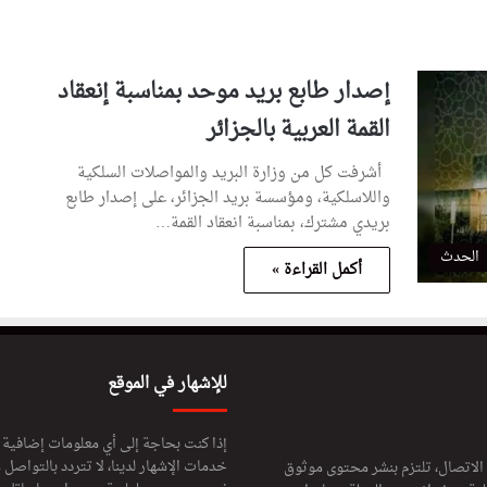
إصدار طابع بريد موحد بمناسبة إنعقاد
القمة العربية بالجزائر
أشرفت كل من وزارة البريد والمواصلات السلكية
واللاسلكية، ومؤسسة بريد الجزائر، على إصدار طابع
بريدي مشترك، بمناسبة انعقاد القمة…
الحدث
أكمل القراءة »
للإشهار في الموقع
إذا كنت بحاجة إلى أي معلومات إضافية
خدمات الإشهار لدينا، لا تتردد بالتواصل م
 الاتصال، تلتزم بنشر محتوى موثوق