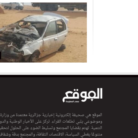
الموقع هي صحيفة إلكترونية إخبارية جزائرية معتمدة من وزارة
وموضوعي يلبي تطلعات القراء. تركز على الأخبار الوطنية والدولي
التنمية. تهتم بقضايا المجتمع وتسليط الضوء على الحلول لتحقي
متنوعًا يغطي السياسة، الاقتصاد، الثقافة، والمجتمع بدقة وشفاف