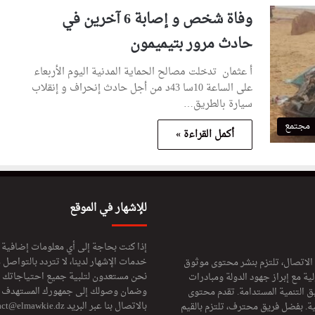
وفاة شخص و إصابة 6 آخرين في
حادث مرور بتيميمون
أ عثمان تدخلت مصالح الحماية المدنية اليوم الأربعاء
على الساعة 10سا 43د من أجل حادث إنحراف و إنقلاب
سيارة بالطريق…
مجتمع
أكمل القراءة »
للإشهار في الموقع
إذا كنت بحاجة إلى أي معلومات إضافية
خدمات الإشهار لدينا، لا تتردد بالتواصل م
 الاتصال، تلتزم بنشر محتوى موثوق
نحن مستعدون لتلبية جميع احتياجاتك ال
ة مع إبراز جهود الدولة ومبادرات
وضمان وصولك إلى جمهورك المستهدف لا
ق التنمية المستدامة. تقدم محتوى
بالاتصال بنا عبر البريد
act@elmawkie.dz
ية. بفضل فريق محترف، تلتزم بالقيم