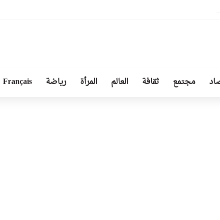
كليلا من الزهور أمام تمثال النصر بالعاصمة مينسك
اد
مجتمع
ثقافة
العالم
المرأة
رياضة
Français