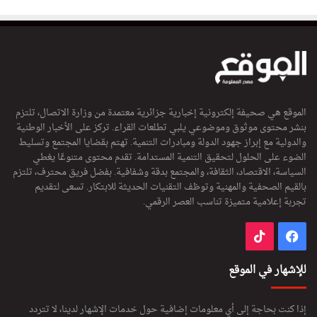
الموقع هي صحيفة إلكترونية إخبارية جزائرية معتمدة من وزارة الاتصال، تلتزم
بنشر محتوى موثوق وموضوعي يلبي تطلعات القراء. تركز على الأخبار الوطنية
والدولية مع إبراز جهود الدولة ومبادرات التنمية. تهتم بقضايا المجتمع وتسليط
الضوء على الحلول لتحقيق التنمية المستدامة. تقدم محتوى متنوعًا يغطي
السياسة، الاقتصاد، الثقافة، والمجتمع بدقة وشفافية. بفضل فريق محترف، تلتزم
بالقيم الصحفية والمهنية وتوظف التقنيات الحديثة للابتكار. تسعى لتقديم
تجربة إعلامية متميزة تناسب العصر الرقمي.
فيسبوك
‫TikTok
للإشهار في الموقع
إذا كنت بحاجة إلى أي معلومات إضافية حول خدمات الإشهار لدينا، لا تتردد