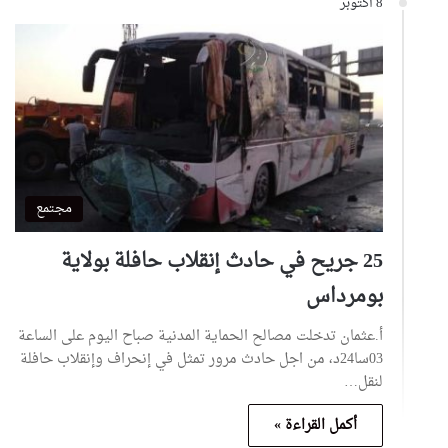
8 أكتوبر
مجتمع
25 جريح في حادث إنقلاب حافلة بولاية
بومرداس
أ.عثمان تدخلت مصالح الحماية المدنية صباح اليوم على الساعة
03سا24د، من اجل حادث مرور تمثل في إنحراف وإنقلاب حافلة
لنقل…
أكمل القراءة »