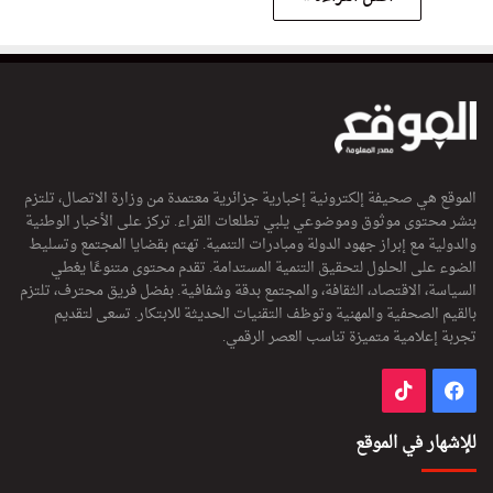
الموقع هي صحيفة إلكترونية إخبارية جزائرية معتمدة من وزارة الاتصال، تلتزم
بنشر محتوى موثوق وموضوعي يلبي تطلعات القراء. تركز على الأخبار الوطنية
والدولية مع إبراز جهود الدولة ومبادرات التنمية. تهتم بقضايا المجتمع وتسليط
الضوء على الحلول لتحقيق التنمية المستدامة. تقدم محتوى متنوعًا يغطي
السياسة، الاقتصاد، الثقافة، والمجتمع بدقة وشفافية. بفضل فريق محترف، تلتزم
بالقيم الصحفية والمهنية وتوظف التقنيات الحديثة للابتكار. تسعى لتقديم
تجربة إعلامية متميزة تناسب العصر الرقمي.
فيسبوك
‫TikTok
للإشهار في الموقع