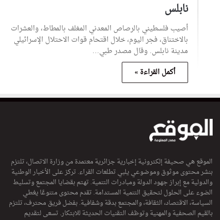
نابلس
أصيب فلسطيني بالرصاص المعدني المغلف بالمطاط، والعشرات
بالاختناق، فجر اليوم، خلال اقتحام قوات الاحتلال الإسرائيلي
مدينة نابلس. وقال مصدر طبي…
أكمل القراءة »
الموقع هي صحيفة إلكترونية إخبارية جزائرية معتمدة من وزارة الاتصال، تلتزم
بنشر محتوى موثوق وموضوعي يلبي تطلعات القراء. تركز على الأخبار الوطنية
والدولية مع إبراز جهود الدولة ومبادرات التنمية. تهتم بقضايا المجتمع وتسليط
الضوء على الحلول لتحقيق التنمية المستدامة. تقدم محتوى متنوعًا يغطي
السياسة، الاقتصاد، الثقافة، والمجتمع بدقة وشفافية. بفضل فريق محترف، تلتزم
بالقيم الصحفية والمهنية وتوظف التقنيات الحديثة للابتكار. تسعى لتقديم