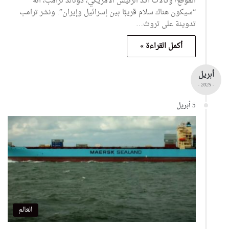
الموقع/ وكالات أكد الرئيس الأمريكي، دونالد ترامب، أنه
“سيكون هناك سلام قريبًا بين إسرائيل وإيران”. ونشر ترامب
تدوينة على تروث…
أكمل القراءة »
أبريل
- 2025 -
5 أبريل
العالم