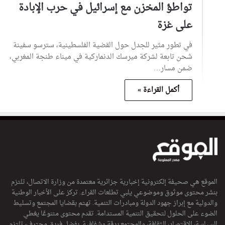
تواطؤ المخزن مع إسرائيل في حرب الإبادة
على غزة
في تطور مثير للجدل حول القضية الفلسطينية، سترسو سفينة
شحن تابعة لشركة ميرسك الدنماركية في ميناء طنجة المغربي،
ضمن مسار…
أكمل القراءة »
الموقع هي صحيفة إلكترونية إخبارية جزائرية معتمدة من وزارة الاتصال، تلتزم
بنشر محتوى موثوق وموضوعي يلبي تطلعات القراء. تركز على الأخبار الوطنية
والدولية مع إبراز جهود الدولة ومبادرات التنمية. تهتم بقضايا المجتمع وتسليط
الضوء على الحلول لتحقيق التنمية المستدامة. تقدم محتوى متنوعًا يغطي
السياسة، الاقتصاد، الثقافة، والمجتمع بدقة وشفافية. بفضل فريق محترف، تلتزم