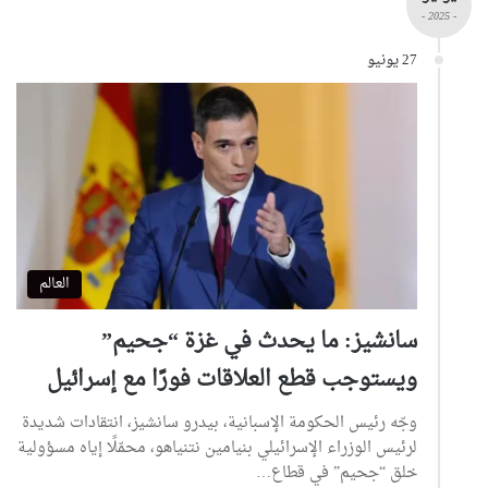
- 2025 -
27 يونيو
العالم
سانشيز: ما يحدث في غزة “جحيم”
ويستوجب قطع العلاقات فورًا مع إسرائيل
وجّه رئيس الحكومة الإسبانية، بيدرو سانشيز، انتقادات شديدة
لرئيس الوزراء الإسرائيلي بنيامين نتنياهو، محمّلًا إياه مسؤولية
خلق “جحيم” في قطاع…