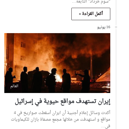
“سوم خرداد” التابعة…
أكمل القراءة »
16 يونيو
العالم
إيران تستهدف مواقع حيوية في إسرائيل
أكدت وسائل إعلام أجنبية أن ايران أسقطت صواريخ في 4
مواقع و استهدفت من خلالها مجمع مصفاة بازان للكيماويات
في…