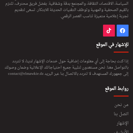
السياسة، الاقتصاد، الثقافة، والمجتمع بدقة وشفافية. بفضل فريق محترف، تلتزم
بالقيم الصحفية والمهنية وتوظف التقنيات الحديثة للابتكار. تسعى لتقديم
تجربة إعلامية متميزة تناسب العصر الرقمي.
فيسبوك
‫TikTok
للإشهار في الموقع
إذا كنت بحاجة إلى أي معلومات إضافية حول خدمات الإشهار لدينا، لا تتردد
بالتواصل معنا. نحن مستعدون لتلبية جميع احتياجاتك الإعلانية وضمان وصولك
إلى جمهورك المستهدف لا تتردد بالاتصال بنا عبر البريد
contact@elmawkie.dz
روابط الموقع
من نحن
اتصل بنا
الإشهار
الأرشيف