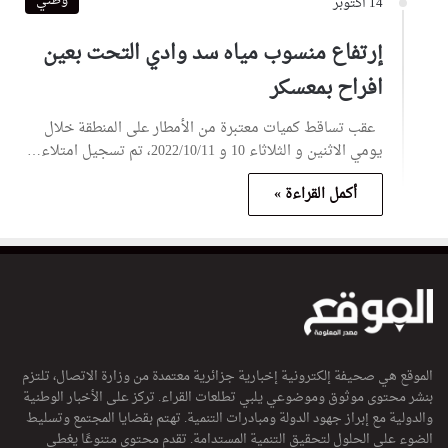
وطني
14 أكتوبر
إرتفاع منسوب مياه سد وادي التحت بعين
افراح بمعسكر
عقب تساقط كميات معتبرة من الأمطار على المنطقة خلال
يومي الاثنين و الثلاثاء 10 و 2022/10/11، تم تسجيل امتلاء…
أكمل القراءة »
الموقع هي صحيفة إلكترونية إخبارية جزائرية معتمدة من وزارة الاتصال، تلتزم
بنشر محتوى موثوق وموضوعي يلبي تطلعات القراء. تركز على الأخبار الوطنية
والدولية مع إبراز جهود الدولة ومبادرات التنمية. تهتم بقضايا المجتمع وتسليط
الضوء على الحلول لتحقيق التنمية المستدامة. تقدم محتوى متنوعًا يغطي