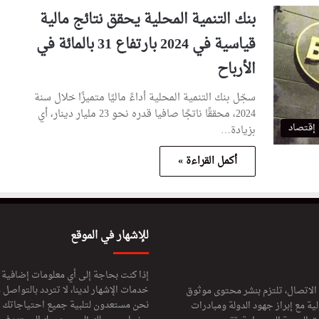
بنك التنمية المحلية يحقق نتائج مالية
قياسية في 2024 بارتفاع 31 بالمائة في
الأرباح
سجّل بنك التنمية المحلية أداءً ماليًا متميزًا خلال سنة
2024، محققًا ناتجًا صافيا قدره نحو 23 مليار دينار، أي
إقتصاد
بزيادة…
أكمل القراءة »
للإشهار في الموقع
إذا كنت بحاجة إلى أي معلومات إضافية
خدمات الإشهار لدينا، لا تتردد بالتواصل م
 الاتصال، تلتزم بنشر محتوى موثوق
نحن مستعدون لتلبية جميع احتياجاتك ال
ة مع إبراز جهود الدولة ومبادرات