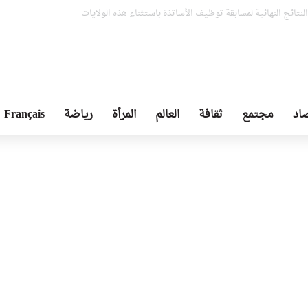
 على القدرات الصناعية لمجمع “فيروفيال” بعنابة
اد
مجتمع
ثقافة
العالم
المرأة
رياضة
Français