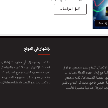
أكمل القراءة »
إقتصاد
للإشهار في الموقع
إذا كنت بحاجة إلى أي معلومات إضافية
خدمات الإشهار لدينا، لا تتردد بالتواصل م
 الاتصال، تلتزم بنشر محتوى موثوق
نحن مستعدون لتلبية جميع احتياجاتك ال
ة مع إبراز جهود الدولة ومبادرات
وضمان وصولك إلى جمهورك المستهدف لا
ق التنمية المستدامة. تقدم محتوى
بالاتصال بنا عبر البريد
act@elmawkie.dz
ية. بفضل فريق محترف، تلتزم بالقيم
ديم تجربة إعلامية متميزة تناسب