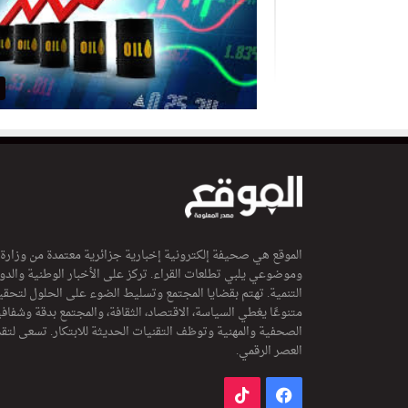
الموقع هي صحيفة إلكترونية إخبارية جزائرية معتمدة من وزارة
وموضوعي يلبي تطلعات القراء. تركز على الأخبار الوطنية والدولي
التنمية. تهتم بقضايا المجتمع وتسليط الضوء على الحلول لتحقي
متنوعًا يغطي السياسة، الاقتصاد، الثقافة، والمجتمع بدقة وشفاف
الصحفية والمهنية وتوظف التقنيات الحديثة للابتكار. تسعى لتق
العصر الرقمي.
فيسبوك
‫TikTok