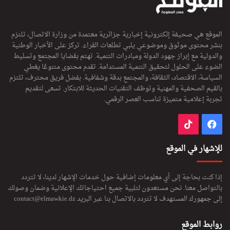
الموقع هي صحيفة إلكترونية إخبارية جزائرية معتمدة من وزارة الاتصال، تلتزم
بنشر محتوى موثوق وموضوعي يلبي تطلعات القراء. تركز على الأخبار الوطنية
والدولية مع إبراز جهود الدولة ومبادرات التنمية. تهتم بقضايا المجتمع وتسليط
الضوء على الحلول لتحقيق التنمية المستدامة. تقدم محتوى متنوعًا يغطي
السياسة، الاقتصاد، الثقافة، والمجتمع بدقة وشفافية. بفضل فريق محترف، تلتزم
بالقيم الصحفية والمهنية وتوظف التقنيات الحديثة للابتكار. تسعى لتقديم
تجربة إعلامية متميزة تناسب العصر الرقمي.
فيسبوك
‫TikTok
للإشهار في الموقع
إذا كنت بحاجة إلى أي معلومات إضافية حول خدمات الإشهار لدينا، لا تتردد
بالتواصل معنا. نحن مستعدون لتلبية جميع احتياجاتك الإعلانية وضمان وصولك
إلى جمهورك المستهدف لا تتردد بالاتصال بنا عبر البريد
contact@elmawkie.dz
روابط الموقع