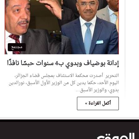
مجتمع
إدانة بوضياف وبدوي ب4 سنوات حبسًا نافذًا
التحرير أصدرت محكمة الاستئناف بمجلس قضاء الجزائر،
اليوم الأحد، حكما يدين كل من الوزير الأول الأسبق، نورالدين
بدوي، والوزير الأسبق…
أكمل القراءة »