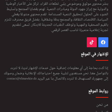
بنشر محتوى موثوق وموضوعي يلبي تطلعات القراء. تركز على الأخبار الوطنية
والدولية مع إبراز جهود الدولة ومبادرات التنمية. تهتم بقضايا المجتمع وتسليط
الضوء على الحلول لتحقيق التنمية المستدامة. تقدم محتوى متنوعًا يغطي
السياسة، الاقتصاد، الثقافة، والمجتمع بدقة وشفافية. بفضل فريق محترف، تلتزم
بالقيم الصحفية والمهنية وتوظف التقنيات الحديثة للابتكار. تسعى لتقديم
تجربة إعلامية متميزة تناسب العصر الرقمي.
فيسبوك
‫TikTok
للإشهار في الموقع
إذا كنت بحاجة إلى أي معلومات إضافية حول خدمات الإشهار لدينا، لا تتردد
بالتواصل معنا. نحن مستعدون لتلبية جميع احتياجاتك الإعلانية وضمان وصولك
إلى جمهورك المستهدف لا تتردد بالاتصال بنا عبر البريد
contact@elmawkie.dz
روابط الموقع
من نحن