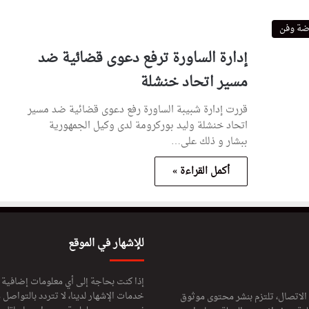
ضة وفن
إدارة الساورة ترفع دعوى قضائية ضد
مسير اتحاد خنشلة
قررت إدارة شبيبة الساورة رفع دعوى قضائية ضد مسير
اتحاد خنشلة وليد بوركرومة لدى وكيل الجمهورية
ببشار و ذلك على…
أكمل القراءة »
للإشهار في الموقع
إذا كنت بحاجة إلى أي معلومات إضافية
خدمات الإشهار لدينا، لا تتردد بالتواصل م
 الاتصال، تلتزم بنشر محتوى موثوق