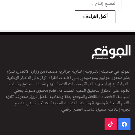
لمصنع إنتاج…
أكمل القراءة »
الموقع هي صحيفة إلكترونية إخبارية جزائرية معتمدة من وزارة الاتصال، تلتزم
بنشر محتوى موثوق وموضوعي يلبي تطلعات القراء. تركز على الأخبار الوطنية
والدولية مع إبراز جهود الدولة ومبادرات التنمية. تهتم بقضايا المجتمع وتسليط
الضوء على الحلول لتحقيق التنمية المستدامة. تقدم محتوى متنوعًا يغطي
السياسة، الاقتصاد، الثقافة، والمجتمع بدقة وشفافية. بفضل فريق محترف، تلتزم
بالقيم الصحفية والمهنية وتوظف التقنيات الحديثة للابتكار. تسعى لتقديم
تجربة إعلامية متميزة تناسب العصر الرقمي.
فيسبوك
‫TikTok