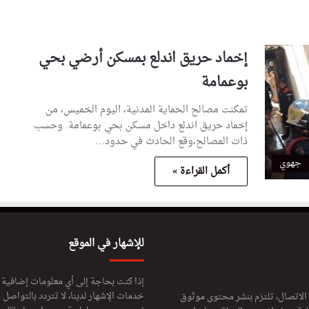
إخماد حريق اندلع بمسكن أرضي بحي
بوعمامة
تمكنت مصالح الحماية المدنية، اليوم الخميس، من
إخماد حريق اندلع داخل مسكن بحي بوعمامة. وحسب
ذات المصالح،وقع الحادث في حدود…
جهوي
أكمل القراءة »
للإشهار في الموقع
إذا كنت بحاجة إلى أي معلومات إضافية
خدمات الإشهار لدينا، لا تتردد بالتواصل م
 الاتصال، تلتزم بنشر محتوى موثوق