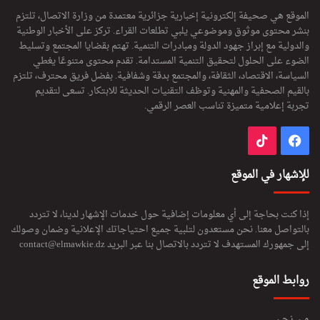
الموقع هي صحيفة إلكترونية إخبارية جزائرية معتمدة من وزارة الاتصال، تلتزم
بنشر محتوى موثوق وموضوعي يلبي تطلعات القراء. تركز على الأخبار الوطنية
والدولية مع إبراز جهود الدولة ومبادرات التنمية. تهتم بقضايا المجتمع وتسليط
الضوء على الحلول لتحقيق التنمية المستدامة. تقدم محتوى متنوعًا يغطي
السياسة، الاقتصاد، الثقافة، والمجتمع بدقة وشفافية. بفضل فريق محترف، تلتزم
بالقيم الصحفية والمهنية وتوظف التقنيات الحديثة للابتكار. تسعى لتقديم
تجربة إعلامية متميزة تناسب العصر الرقمي.
فيسبوك
‫TikTok
للإشهار في الموقع
إذا كنت بحاجة إلى أي معلومات إضافية حول خدمات الإشهار لدينا، لا تتردد
بالتواصل معنا. نحن مستعدون لتلبية جميع احتياجاتك الإعلانية وضمان وصولك
إلى جمهورك المستهدف لا تتردد بالاتصال بنا عبر البريد
contact@elmawkie.dz
روابط الموقع
من نحن