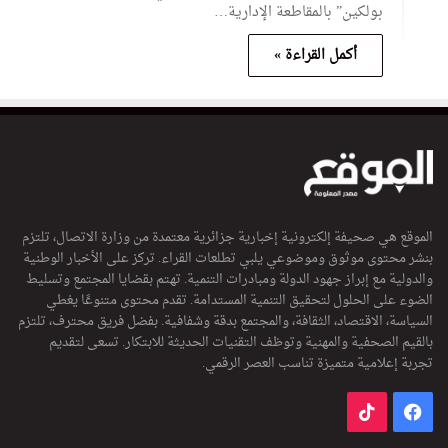
بولكين” بالمقاطعة الإدارية…
أكمل القراءة »
الموقع هي صحيفة إلكترونية إخبارية جزائرية معتمدة من وزارة الاتصال، تلتزم
بنشر محتوى موثوق وموضوعي يلبي تطلعات القراء. تركز على الأخبار الوطنية
والدولية مع إبراز جهود الدولة ومبادرات التنمية. تهتم بقضايا المجتمع وتسليط
الضوء على الحلول لتحقيق التنمية المستدامة. تقدم محتوى متنوعًا يغطي
السياسة، الاقتصاد، الثقافة، والمجتمع بدقة وشفافية. بفضل فريق محترف، تلتزم
بالقيم الصحفية والمهنية وتوظف التقنيات الحديثة للابتكار. تسعى لتقديم
تجربة إعلامية متميزة تناسب العصر الرقمي.
فيسبوك
‫TikTok