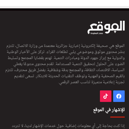
الموقع هي صحيفة إلكترونية إخبارية جزائرية معتمدة من وزارة الاتصال، تلتزم
بنشر محتوى موثوق وموضوعي يلبي تطلعات القراء. تركز على الأخبار الوطنية
والدولية مع إبراز جهود الدولة ومبادرات التنمية. تهتم بقضايا المجتمع وتسليط
الضوء على الحلول لتحقيق التنمية المستدامة. تقدم محتوى متنوعًا يغطي
السياسة، الاقتصاد، الثقافة، والمجتمع بدقة وشفافية. بفضل فريق محترف، تلتزم
بالقيم الصحفية والمهنية وتوظف التقنيات الحديثة للابتكار. تسعى لتقديم
تجربة إعلامية متميزة تناسب العصر الرقمي.
فيسبوك
‫TikTok
للإشهار في الموقع
إذا كنت بحاجة إلى أي معلومات إضافية حول خدمات الإشهار لدينا، لا تتردد