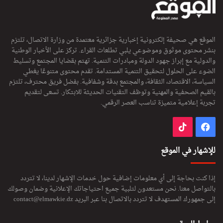
الموقع هي صحيفة إلكترونية إخبارية جزائرية معتمدة من وزارة الاتصال، تلتزم
بنشر محتوى موثوق وموضوعي يلبي تطلعات القراء. تركز على الأخبار الوطنية
والدولية مع إبراز جهود الدولة ومبادرات التنمية. تهتم بقضايا المجتمع وتسليط
الضوء على الحلول لتحقيق التنمية المستدامة. تقدم محتوى متنوعًا يغطي
السياسة، الاقتصاد، الثقافة، والمجتمع بدقة وشفافية. بفضل فريق محترف، تلتزم
بالقيم الصحفية والمهنية وتوظف التقنيات الحديثة للابتكار. تسعى لتقديم
تجربة إعلامية متميزة تناسب العصر الرقمي.
فيسبوك
‫TikTok
للإشهار في الموقع
إذا كنت بحاجة إلى أي معلومات إضافية حول خدمات الإشهار لدينا، لا تتردد
بالتواصل معنا. نحن مستعدون لتلبية جميع احتياجاتك الإعلانية وضمان وصولك
إلى جمهورك المستهدف لا تتردد بالاتصال بنا عبر البريد
contact@elmawkie.dz