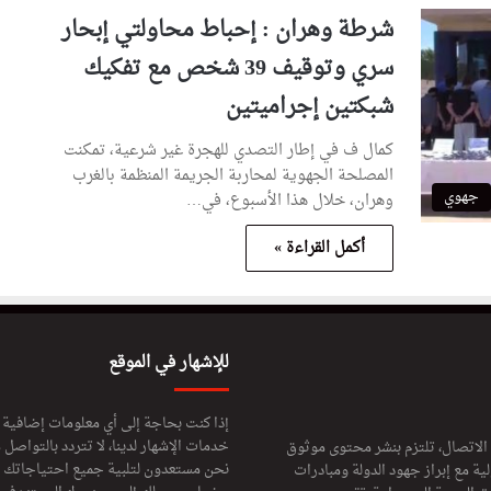
شرطة وهران : إحباط محاولتي إبحار
سري وتوقيف 39 شخص مع تفكيك
شبكتين إجراميتين
كمال ف في إطار التصدي للهجرة غير شرعية، تمكنت
المصلحة الجهوية لمحاربة الجريمة المنظمة بالغرب
جهوي
وهران، خلال هذا الأسبوع، في…
أكمل القراءة »
للإشهار في الموقع
إذا كنت بحاجة إلى أي معلومات إضافية
خدمات الإشهار لدينا، لا تتردد بالتواصل م
 الاتصال، تلتزم بنشر محتوى موثوق
نحن مستعدون لتلبية جميع احتياجاتك ال
ة مع إبراز جهود الدولة ومبادرات