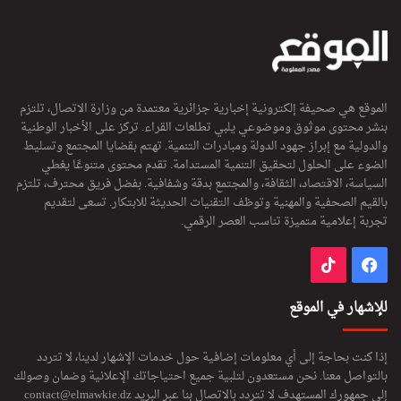
الموقع هي صحيفة إلكترونية إخبارية جزائرية معتمدة من وزارة الاتصال، تلتزم
بنشر محتوى موثوق وموضوعي يلبي تطلعات القراء. تركز على الأخبار الوطنية
والدولية مع إبراز جهود الدولة ومبادرات التنمية. تهتم بقضايا المجتمع وتسليط
الضوء على الحلول لتحقيق التنمية المستدامة. تقدم محتوى متنوعًا يغطي
السياسة، الاقتصاد، الثقافة، والمجتمع بدقة وشفافية. بفضل فريق محترف، تلتزم
بالقيم الصحفية والمهنية وتوظف التقنيات الحديثة للابتكار. تسعى لتقديم
تجربة إعلامية متميزة تناسب العصر الرقمي.
فيسبوك
‫TikTok
للإشهار في الموقع
إذا كنت بحاجة إلى أي معلومات إضافية حول خدمات الإشهار لدينا، لا تتردد
بالتواصل معنا. نحن مستعدون لتلبية جميع احتياجاتك الإعلانية وضمان وصولك
إلى جمهورك المستهدف لا تتردد بالاتصال بنا عبر البريد
contact@elmawkie.dz