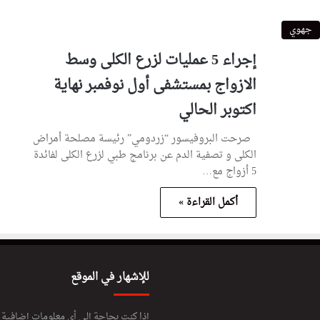
جهوي
إجراء 5 عمليات لزرع الكلى وسط
الازواج بمستشفى أول نوفمبر نهاية
اكتوبر الحالي
صرحت البروفيسور “زردومي” رئيسة مصلحة أمراض
الكلى و تصفية الدم عن برنامج طبي لزرع الكلى لفائدة
5 أزواج مع…
أكمل القراءة »
للإشهار في الموقع
إذا كنت بحاجة إلى أي معلومات إضافية