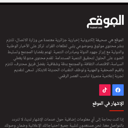
الموقع هي صحيفة إلكترونية إخبارية جزائرية معتمدة من وزارة الاتصال، تلتزم
بنشر محتوى موثوق وموضوعي يلبي تطلعات القراء. تركز على الأخبار الوطنية
والدولية مع إبراز جهود الدولة ومبادرات التنمية. تهتم بقضايا المجتمع وتسليط
الضوء على الحلول لتحقيق التنمية المستدامة. تقدم محتوى متنوعًا يغطي
السياسة، الاقتصاد، الثقافة، والمجتمع بدقة وشفافية. بفضل فريق محترف، تلتزم
بالقيم الصحفية والمهنية وتوظف التقنيات الحديثة للابتكار. تسعى لتقديم
تجربة إعلامية متميزة تناسب العصر الرقمي.
فيسبوك
‫TikTok
للإشهار في الموقع
إذا كنت بحاجة إلى أي معلومات إضافية حول خدمات الإشهار لدينا، لا تتردد
بالتواصل معنا. نحن مستعدون لتلبية جميع احتياجاتك الإعلانية وضمان وصولك