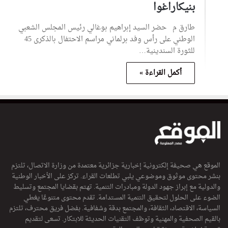
بنيكاراغوا
طارق م حضر السيد إبراهيم بوغالي رئيس المجلس الشعبي
الوطني على رأس وفد برلماني مراسم الاحتفال بالذكرى 45
للثورة السندينية…
أكمل القراءة »
الموقع هي صحيفة إلكترونية إخبارية جزائرية معتمدة من وزارة الاتصال، تلتزم
بنشر محتوى موثوق وموضوعي يلبي تطلعات القراء. تركز على الأخبار الوطنية
والدولية مع إبراز جهود الدولة ومبادرات التنمية. تهتم بقضايا المجتمع وتسليط
الضوء على الحلول لتحقيق التنمية المستدامة. تقدم محتوى متنوعًا يغطي
السياسة، الاقتصاد، الثقافة، والمجتمع بدقة وشفافية. بفضل فريق محترف، تلتزم
بالقيم الصحفية والمهنية وتوظف التقنيات الحديثة للابتكار. تسعى لتقديم