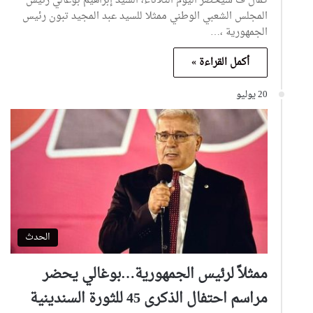
كمال ف سيحضر اليوم الثلاثاء، السيد إبراهيم بوغالي رئيس
المجلس الشعبي الوطني ممثلا للسيد عبد المجيد تبون رئيس
الجمهورية ،…
أكمل القراءة »
20 يوليو
الحدث
ممثلاً لرئيس الجمهورية…بوغالي يحضر
مراسم احتفال الذكرى 45 للثورة السندينية