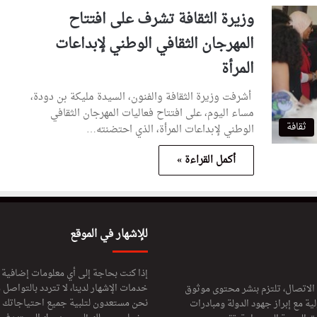
وزيرة الثقافة تشرف على افتتاح
المهرجان الثقافي الوطني لإبداعات
المرأة
أشرفت وزيرة الثقافة والفنون، السيدة مليكة بن دودة،
مساء اليوم، على افتتاح فعاليات المهرجان الثقافي
ثقافة
الوطني لإبداعات المرأة، الذي احتضنته…
أكمل القراءة »
للإشهار في الموقع
إذا كنت بحاجة إلى أي معلومات إضافية
خدمات الإشهار لدينا، لا تتردد بالتواصل م
 الاتصال، تلتزم بنشر محتوى موثوق
نحن مستعدون لتلبية جميع احتياجاتك ال
ة مع إبراز جهود الدولة ومبادرات