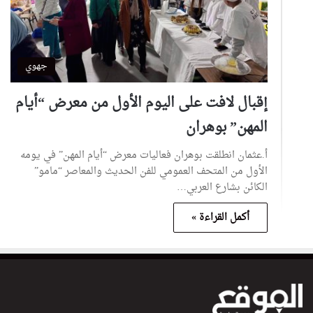
جهوي
إقبال لافت على اليوم الأول من معرض “أيام
المهن” بوهران
أ.عثمان انطلقت بوهران فعاليات معرض “أيام المهن” في يومه
الأول من المتحف العمومي للفن الحديث والمعاصر “مامو”
الكائن بشارع العربي…
أكمل القراءة »