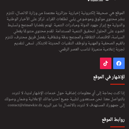
الموقع هي صحيفة إلكترونية إخبارية جزائرية معتمدة من وزارة الاتصال، تلتزم
بنشر محتوى موثوق وموضوعي يلبي تطلعات القراء. تركز على الأخبار الوطنية
والدولية مع إبراز جهود الدولة ومبادرات التنمية. تهتم بقضايا المجتمع وتسليط
الضوء على الحلول لتحقيق التنمية المستدامة. تقدم محتوى متنوعًا يغطي
السياسة، الاقتصاد، الثقافة، والمجتمع بدقة وشفافية. بفضل فريق محترف، تلتزم
بالقيم الصحفية والمهنية وتوظف التقنيات الحديثة للابتكار. تسعى لتقديم
تجربة إعلامية متميزة تناسب العصر الرقمي.
فيسبوك
‫TikTok
للإشهار في الموقع
إذا كنت بحاجة إلى أي معلومات إضافية حول خدمات الإشهار لدينا، لا تتردد
بالتواصل معنا. نحن مستعدون لتلبية جميع احتياجاتك الإعلانية وضمان وصولك
إلى جمهورك المستهدف لا تتردد بالاتصال بنا عبر البريد
contact@elmawkie.dz
روابط الموقع