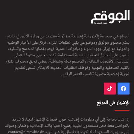
الموقع هي صحيفة إلكترونية إخبارية جزائرية معتمدة من وزارة الاتصال، تلتزم
بنشر محتوى موثوق وموضوعي يلبي تطلعات القراء. تركز على الأخبار الوطنية
والدولية مع إبراز جهود الدولة ومبادرات التنمية. تهتم بقضايا المجتمع وتسليط
الضوء على الحلول لتحقيق التنمية المستدامة. تقدم محتوى متنوعًا يغطي
السياسة، الاقتصاد، الثقافة، والمجتمع بدقة وشفافية. بفضل فريق محترف، تلتزم
بالقيم الصحفية والمهنية وتوظف التقنيات الحديثة للابتكار. تسعى لتقديم
تجربة إعلامية متميزة تناسب العصر الرقمي.
فيسبوك
‫TikTok
للإشهار في الموقع
إذا كنت بحاجة إلى أي معلومات إضافية حول خدمات الإشهار لدينا، لا تتردد
بالتواصل معنا. نحن مستعدون لتلبية جميع احتياجاتك الإعلانية وضمان وصولك
إلى جمهورك المستهدف لا تتردد بالاتصال بنا عبر البريد
contact@elmawkie.dz