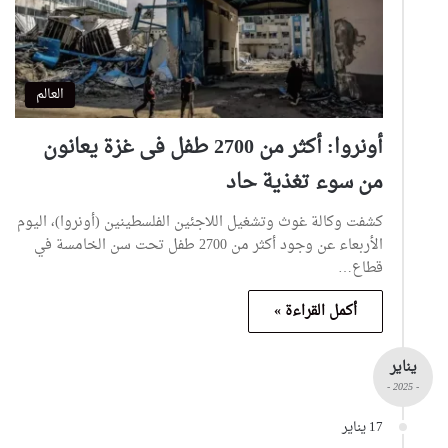
العالم
أونروا: أكثر من 2700 طفل فى غزة يعانون
من سوء تغذية حاد
كشفت وكالة غوث وتشغيل اللاجئين الفلسطينين (أونروا)، اليوم
الأربعاء عن وجود أكثر من 2700 طفل تحت سن الخامسة في
قطاع…
أكمل القراءة »
يناير
- 2025 -
17 يناير