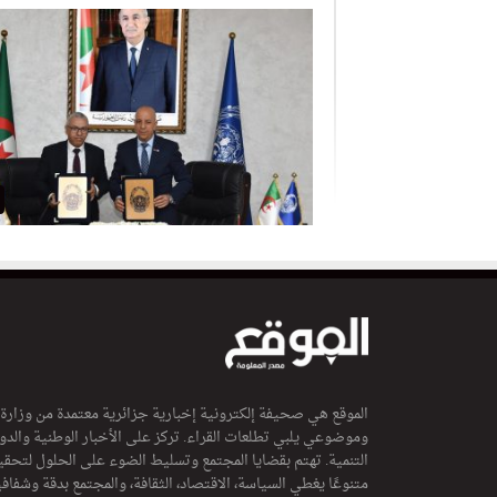
الموقع هي صحيفة إلكترونية إخبارية جزائرية معتمدة من وزارة
وموضوعي يلبي تطلعات القراء. تركز على الأخبار الوطنية والدولي
التنمية. تهتم بقضايا المجتمع وتسليط الضوء على الحلول لتحقي
متنوعًا يغطي السياسة، الاقتصاد، الثقافة، والمجتمع بدقة وشفاف