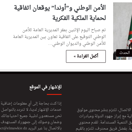
الأمن الوطني و”أوندا” يوقعان اتفاقية
لحماية الملكية الفكرية
تم صباح اليوم الإثنين بمقر المديرية العامة للأمن
الوطني التوقيع على اتفاقية تعاون بين المديرية العامة
للأمن الوطني والديوان الوطني…
الحدث
أكمل القراءة »
للإشهار في الموقع
إذا كنت بحاجة إلى أي معلومات إضافية
خدمات الإشهار لدينا، لا تتردد بالتواصل م
 الاتصال، تلتزم بنشر محتوى موثوق
نحن مستعدون لتلبية جميع احتياجاتك ال
ة مع إبراز جهود الدولة ومبادرات
وضمان وصولك إلى جمهورك المستهدف لا
ق التنمية المستدامة. تقدم محتوى
بالاتصال بنا عبر البريد
act@elmawkie.dz
ية. بفضل فريق محترف، تلتزم بالقيم