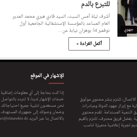
للتبرع بالدم
أشرف ليلة أمس السبت، السيد قادي هبري محمد المدير
العام المساعد بالمؤسسة الإستشفائية الجامعية أول
جهوي
نوفمبر 54 بوهران نيابة عن…
أكمل القراءة »
للإشهار في الموقع
إذا كنت بحاجة إلى أي معلومات إضافية
خدمات الإشهار لدينا، لا تتردد بالتواصل م
 الاتصال، تلتزم بنشر محتوى موثوق
نحن مستعدون لتلبية جميع احتياجاتك ال
ة مع إبراز جهود الدولة ومبادرات
وضمان وصولك إلى جمهورك المستهدف لا
ق التنمية المستدامة. تقدم محتوى
بالاتصال بنا عبر البريد
act@elmawkie.dz
ية. بفضل فريق محترف، تلتزم بالقيم
ديم تجربة إعلامية متميزة تناسب