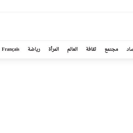
ا توجد أزمة مع الجزائر وهناك تقارب تام في وجهات النظر مع الرئيس تبون
اد
مجتمع
ثقافة
العالم
المرأة
رياضة
Français