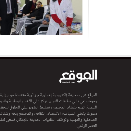
الموقع هي صحيفة إلكترونية إخبارية جزائرية معتمدة من وزارة
وموضوعي يلبي تطلعات القراء. تركز على الأخبار الوطنية والدولي
التنمية. تهتم بقضايا المجتمع وتسليط الضوء على الحلول لتحقي
متنوعًا يغطي السياسة، الاقتصاد، الثقافة، والمجتمع بدقة وشفاف
الصحفية والمهنية وتوظف التقنيات الحديثة للابتكار. تسعى لتق
العصر الرقمي.