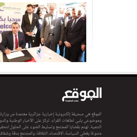
الموقع هي صحيفة إلكترونية إخبارية جزائرية معتمدة من وزارة
وموضوعي يلبي تطلعات القراء. تركز على الأخبار الوطنية والدولي
التنمية. تهتم بقضايا المجتمع وتسليط الضوء على الحلول لتحقي
متنوعًا يغطي السياسة، الاقتصاد، الثقافة، والمجتمع بدقة وشفاف