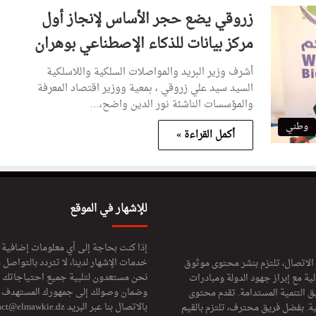
زروقي يضع حجر الأساس لإنجاز أول
مركز بيانات للذكاء الإصطناعي بوهران
أشرف وزير البريد والمواصلات السلكية واللاسلكية
السيد سيد علي زروقي ، بمعية ووزير اقتصاد المعرفة
والمؤسسات الناشئة نور الدين واضح،…
وطني
أكمل القراءة »
للإشهار في الموقع
إذا كنت بحاجة إلى أي معلومات إضافية
خدمات الإشهار لدينا، لا تتردد بالتواصل م
 الاتصال، تلتزم بنشر محتوى موثوق
نحن مستعدون لتلبية جميع احتياجاتك ال
ة مع إبراز جهود الدولة ومبادرات
وضمان وصولك إلى جمهورك المستهدف لا
ق التنمية المستدامة. تقدم محتوى
بالاتصال بنا عبر البريد
act@elmawkie.dz
ية. بفضل فريق محترف، تلتزم بالقيم