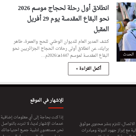
انطلاق أول رحلة لحجاج موسم 2026
نحو البقاع المقدسة يوم 29 أفريل
المقبل
كشف المدير العام للديوان الوطني للحج والعمرة، طاهر
برايك، عن انطلاق أولى رحلات الحجاج الجزائريين نحو
الحدث
البقاع المقدسة لموسم 1447هـ/2026م…
أكمل القراءة »
للإشهار في الموقع
إذا كنت بحاجة إلى أي معلومات إضافية
خدمات الإشهار لدينا، لا تتردد بالتواصل م
 الاتصال، تلتزم بنشر محتوى موثوق
نحن مستعدون لتلبية جميع احتياجاتك ال
ة مع إبراز جهود الدولة ومبادرات