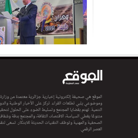
الموقع هي صحيفة إلكترونية إخبارية جزائرية معتمدة من وزارة
وموضوعي يلبي تطلعات القراء. تركز على الأخبار الوطنية والدولي
التنمية. تهتم بقضايا المجتمع وتسليط الضوء على الحلول لتحقي
متنوعًا يغطي السياسة، الاقتصاد، الثقافة، والمجتمع بدقة وشفاف
الصحفية والمهنية وتوظف التقنيات الحديثة للابتكار. تسعى لتق
العصر الرقمي.