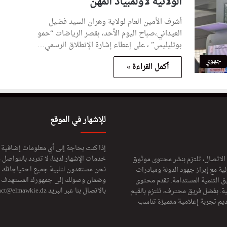
الولائية لأولمبياد المهن
أشرف الأمين العام لولاية وهران السيد فضيل
العيداني،صباح اليوم الأحد، بقصر الرياضات “حمو
بوتليليس” ، على إعطاء إشارة الإنطلاق الرسمي…
جهوي
أكمل القراءة »
للإشهار في الموقع
إذا كنت بحاجة إلى أي معلومات إضافية
خدمات الإشهار لدينا، لا تتردد بالتواصل م
 الاتصال، تلتزم بنشر محتوى موثوق
نحن مستعدون لتلبية جميع احتياجاتك ال
ة مع إبراز جهود الدولة ومبادرات
وضمان وصولك إلى جمهورك المستهدف لا
ق التنمية المستدامة. تقدم محتوى
بالاتصال بنا عبر البريد
act@elmawkie.dz
ية. بفضل فريق محترف، تلتزم بالقيم
ديم تجربة إعلامية متميزة تناسب