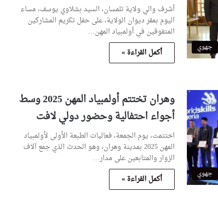
أشرف والي ولاية تلمسان، السيد بشلاوي يوسف، مساء
اليوم بمقر ديوان الولاية، على حفل تكريم المشاركين
المتفوقين في أولمبياد المهن…
جهوي
أكمل القراءة »
وهران تختتم أولمبياد المهن 2025 وسط
أجواء احتفالية وحضور دولي لافت
اختتمت، يوم الجمعة، فعاليات الطبعة الأولى لأولمبياد
المهن 2025 بمدينة وهران، وهو الحدث الذي جمع آلاف
الزوار والمتابعين على مدار…
جهوي
أكمل القراءة »