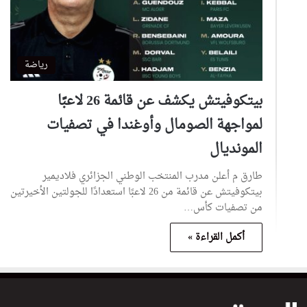
رياضة
بيتكوفيتش يكشف عن قائمة 26 لاعبًا
لمواجهة الصومال وأوغندا في تصفيات
المونديال
طارق م أعلن مدرب المنتخب الوطني الجزائري فلاديمير
بيتكوفيتش عن قائمة من 26 لاعبًا استعدادًا للجولتين الأخيرتين
من تصفيات كأس…
أكمل القراءة »