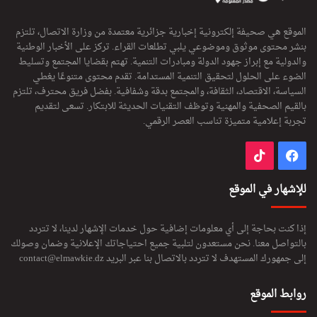
الموقع هي صحيفة إلكترونية إخبارية جزائرية معتمدة من وزارة الاتصال، تلتزم
بنشر محتوى موثوق وموضوعي يلبي تطلعات القراء. تركز على الأخبار الوطنية
والدولية مع إبراز جهود الدولة ومبادرات التنمية. تهتم بقضايا المجتمع وتسليط
الضوء على الحلول لتحقيق التنمية المستدامة. تقدم محتوى متنوعًا يغطي
السياسة، الاقتصاد، الثقافة، والمجتمع بدقة وشفافية. بفضل فريق محترف، تلتزم
بالقيم الصحفية والمهنية وتوظف التقنيات الحديثة للابتكار. تسعى لتقديم
تجربة إعلامية متميزة تناسب العصر الرقمي.
فيسبوك
‫TikTok
للإشهار في الموقع
إذا كنت بحاجة إلى أي معلومات إضافية حول خدمات الإشهار لدينا، لا تتردد
بالتواصل معنا. نحن مستعدون لتلبية جميع احتياجاتك الإعلانية وضمان وصولك
إلى جمهورك المستهدف لا تتردد بالاتصال بنا عبر البريد
contact@elmawkie.dz
روابط الموقع