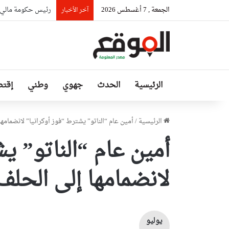
الجمعة , 7 أغسطس 2026
رئيس حكومة مالي: ل
آخر الأخبار
الرئيسية
الحدث
جهوي
وطني
إقتص
الرئيسية
/
أمين عام “الناتو” يشترط “فوز أوكرانيا” لانضمامها
أمين عام “الناتو” ي
لانضمامها إلى الحلف
يوليو