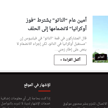
أمين عام “الناتو” يشترط “فوز
أوكرانيا” لانضمامها إلى الحلف
قال المشاركون في قمة “الناتو” في فيلنيوس إن
“مستقبل أوكرانيا في الناتو، لكن إجراء الانضمام لا
ينص على إطار زمني…
العالم
أكمل القراءة »
للإشهار في الموقع
إذا كنت بحاجة إلى أي معلومات إضافية
خدمات الإشهار لدينا، لا تتردد بالتواصل م
 الاتصال، تلتزم بنشر محتوى موثوق