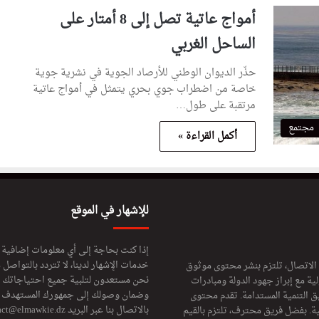
أمواج عاتية تصل إلى 8 أمتار على
الساحل الغربي
حذّر الديوان الوطني للأرصاد الجوية في نشرية جوية
خاصة من اضطراب جوي بحري يتمثل في أمواج عاتية
مرتقبة على طول…
مجتمع
أكمل القراءة »
للإشهار في الموقع
إذا كنت بحاجة إلى أي معلومات إضافية
خدمات الإشهار لدينا، لا تتردد بالتواصل م
 الاتصال، تلتزم بنشر محتوى موثوق
نحن مستعدون لتلبية جميع احتياجاتك ال
ة مع إبراز جهود الدولة ومبادرات
وضمان وصولك إلى جمهورك المستهدف لا
ق التنمية المستدامة. تقدم محتوى
بالاتصال بنا عبر البريد
act@elmawkie.dz
ية. بفضل فريق محترف، تلتزم بالقيم