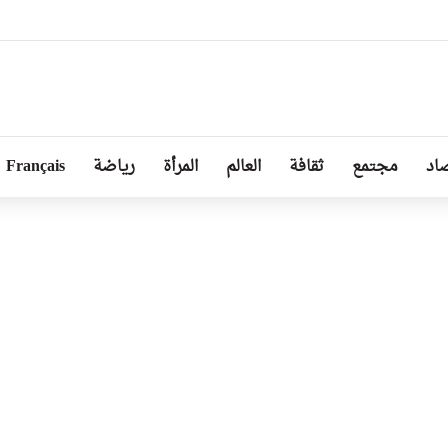
ا توجد أزمة مع الجزائر وهناك تقارب تام في وجهات النظر مع الرئيس تبون
اد
مجتمع
ثقافة
العالم
المرأة
رياضة
Français