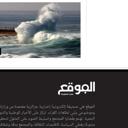
الموقع هي صحيفة إلكترونية إخبارية جزائرية معتمدة من وزارة
وموضوعي يلبي تطلعات القراء. تركز على الأخبار الوطنية والدولي
التنمية. تهتم بقضايا المجتمع وتسليط الضوء على الحلول لتحقي
متنوعًا يغطي السياسة، الاقتصاد، الثقافة، والمجتمع بدقة وشفاف