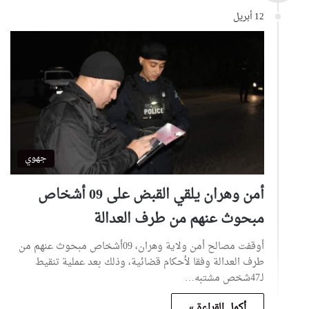
12 أبريل
جهوي
أمن وهران يلقي القبض على 09 أشخاص
مبحوث عنهم من طرف العدالة
أوقفت مصالح أمن ولاية وهران، 09أشخاص مبحوث عنهم من
طرف العدالة وفقا لأحكام قضائية، وذلك بعد عملية تنقيط
لـ47شخص مشتبه…
أكمل القراءة »