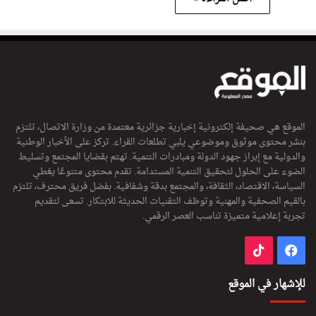
الموقع هي صحيفة إلكترونية إخبارية جزائرية معتمدة من وزارة الاتصال، تلتزم
بنشر محتوى موثوق وموضوعي يلبي تطلعات القراء. تركز على الأخبار الوطنية
والدولية مع إبراز جهود الدولة ومبادرات التنمية. تهتم بقضايا المجتمع وتسليط
الضوء على الحلول لتحقيق التنمية المستدامة. تقدم محتوى متنوعًا يغطي
السياسة، الاقتصاد، الثقافة، والمجتمع بدقة وشفافية. بفضل فريق محترف، تلتزم
بالقيم الصحفية والمهنية وتوظف التقنيات الحديثة للابتكار. تسعى لتقديم
تجربة إعلامية متميزة تناسب العصر الرقمي.
فيسبوك
‫TikTok
للإشهار في الموقع