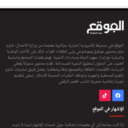
الموقع هي صحيفة إلكترونية إخبارية جزائرية معتمدة من وزارة الاتصال، تلتزم
بنشر محتوى موثوق وموضوعي يلبي تطلعات القراء. تركز على الأخبار الوطنية
والدولية مع إبراز جهود الدولة ومبادرات التنمية. تهتم بقضايا المجتمع وتسليط
الضوء على الحلول لتحقيق التنمية المستدامة. تقدم محتوى متنوعًا يغطي
السياسة، الاقتصاد، الثقافة، والمجتمع بدقة وشفافية. بفضل فريق محترف، تلتزم
بالقيم الصحفية والمهنية وتوظف التقنيات الحديثة للابتكار. تسعى لتقديم
تجربة إعلامية متميزة تناسب العصر الرقمي.
فيسبوك
‫TikTok
للإشهار في الموقع
إذا كنت بحاجة إلى أي معلومات إضافية حول خدمات الإشهار لدينا، لا تتردد