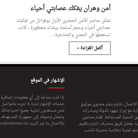
أمن وهران يفكك عصابتي أحياء
تمكن عناصر الأمن الحضري الأول بوهرانل من تفكيك
عصابتي أحياء وحجز أسلحة بيضاء محظورة ، كانت
تستعملها في التعدي والمشاجرة،…
أكمل القراءة »
للإشهار في الموقع
إذا كنت بحاجة إلى أي معلومات إضافية
خدمات الإشهار لدينا، لا تتردد بالتواصل م
 الاتصال، تلتزم بنشر محتوى موثوق
نحن مستعدون لتلبية جميع احتياجاتك ال
ة مع إبراز جهود الدولة ومبادرات
وضمان وصولك إلى جمهورك المستهدف لا
ق التنمية المستدامة. تقدم محتوى
بالاتصال بنا عبر البريد
act@elmawkie.dz
ية. بفضل فريق محترف، تلتزم بالقيم
ديم تجربة إعلامية متميزة تناسب