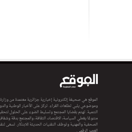
الموقع هي صحيفة إلكترونية إخبارية جزائرية معتمدة من وزارة
وموضوعي يلبي تطلعات القراء. تركز على الأخبار الوطنية والدولي
التنمية. تهتم بقضايا المجتمع وتسليط الضوء على الحلول لتحقي
متنوعًا يغطي السياسة، الاقتصاد، الثقافة، والمجتمع بدقة وشفاف
الصحفية والمهنية وتوظف التقنيات الحديثة للابتكار. تسعى لتق
العصر الرقمي.