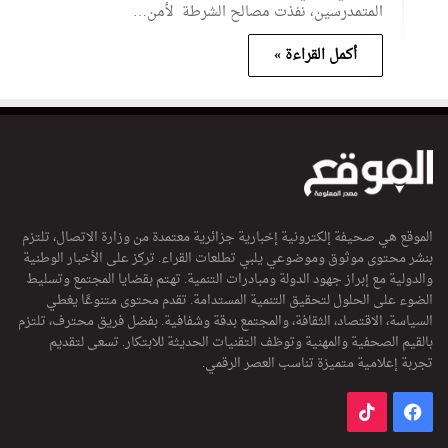
المتمدرسين، نفذت مصالح الشرطة لأمن…
أكمل القراءة »
الموقع هي صحيفة إلكترونية إخبارية جزائرية معتمدة من وزارة الاتصال، تلتزم
بنشر محتوى موثوق وموضوعي يلبي تطلعات القراء. تركز على الأخبار الوطنية
والدولية مع إبراز جهود الدولة ومبادرات التنمية. تهتم بقضايا المجتمع وتسليط
الضوء على الحلول لتحقيق التنمية المستدامة. تقدم محتوى متنوعًا يغطي
السياسة، الاقتصاد، الثقافة، والمجتمع بدقة وشفافية. بفضل فريق محترف، تلتزم
بالقيم الصحفية والمهنية وتوظف التقنيات الحديثة للابتكار. تسعى لتقديم
تجربة إعلامية متميزة تناسب العصر الرقمي.
فيسبوك
‫TikTok