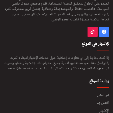
الضوء على الحلول لتحقيق التنمية المستدامة. تقدم محتوى متنوعًا يغطي
السياسة، الاقتصاد، الثقافة، والمجتمع بدقة وشفافية. بفضل فريق محترف، تلتزم
بالقيم الصحفية والمهنية وتوظف التقنيات الحديثة للابتكار. تسعى لتقديم
تجربة إعلامية متميزة تناسب العصر الرقمي.
فيسبوك
‫TikTok
للإشهار في الموقع
إذا كنت بحاجة إلى أي معلومات إضافية حول خدمات الإشهار لدينا، لا تتردد
بالتواصل معنا. نحن مستعدون لتلبية جميع احتياجاتك الإعلانية وضمان وصولك
إلى جمهورك المستهدف لا تتردد بالاتصال بنا عبر البريد
contact@elmawkie.dz
روابط الموقع
من نحن
اتصل بنا
الإشهار