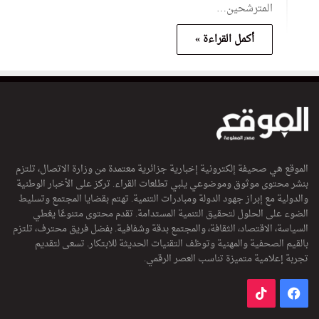
المترشحين…
أكمل القراءة »
الموقع هي صحيفة إلكترونية إخبارية جزائرية معتمدة من وزارة الاتصال، تلتزم
بنشر محتوى موثوق وموضوعي يلبي تطلعات القراء. تركز على الأخبار الوطنية
والدولية مع إبراز جهود الدولة ومبادرات التنمية. تهتم بقضايا المجتمع وتسليط
الضوء على الحلول لتحقيق التنمية المستدامة. تقدم محتوى متنوعًا يغطي
السياسة، الاقتصاد، الثقافة، والمجتمع بدقة وشفافية. بفضل فريق محترف، تلتزم
بالقيم الصحفية والمهنية وتوظف التقنيات الحديثة للابتكار. تسعى لتقديم
تجربة إعلامية متميزة تناسب العصر الرقمي.
فيسبوك
‫TikTok